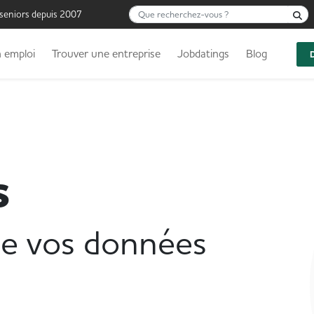
Que recherchez-vous ?
R
 seniors depuis 2007
 emploi
Trouver une entreprise
Jobdatings
Blog
s
 de vos données