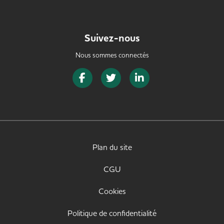
Suivez-nous
Nous sommes connectés
Page Facebook de SeniorJob
Page Twitter de SeniorJob
Page LinkedIn de Senior
Plan du site
CGU
Cookies
Politique de confidentialité