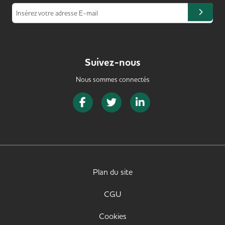
Insérez votre adresse E-mail
Suivez-nous
Nous sommes connectés
Page Facebook de SeniorJob
Page Twitter de SeniorJob
Page LinkedIn de Senior
Plan du site
CGU
Cookies