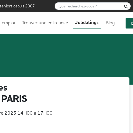
Que recherchez-vous ?
R
 seniors depuis 2007
Jobdatings
 emploi
Trouver une entreprise
Blog
es
à PARIS
bre 2025 14H00 à 17H00