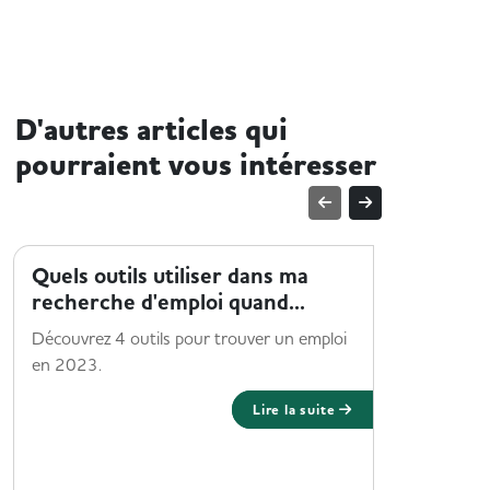
D'autres articles qui
pourraient vous intéresser
ENTREPRISE ET SENIORS
ENTREPRI
Quels outils utiliser dans ma
Comment
recherche d'emploi quand...
technol
Découvrez 4 outils pour trouver un emploi
Explorez 
en 2023.
disponible
d'emploi.
Lire la suite