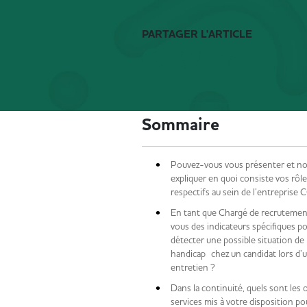
PARTAGER L'ARTICLE
Sommaire
Pouvez-vous vous présenter et n
expliquer en quoi consiste vos rôl
respectifs au sein de l’entreprise 
En tant que Chargé de recrutemen
vous des indicateurs spécifiques p
détecter une possible situation de
handicap chez un candidat lors d’
entretien ?
Dans la continuité, quels sont les o
services mis à votre disposition po