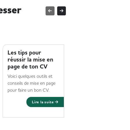
esser
TROUVER UN EMPLOI
TROUVER UN EMPLOI
Les tips pour
Comment trouver
réussir la mise en
un emploi en tant
page de ton CV
que sénior ?
Voici quelques outils et
Réseautage, formations,
conseils de mise en page
et mises à jour de
pour faire un bon CV.
compétences, découvrez
comment trouver un
Lire la suite
emploi en tant que sénior
!
Lire la suite