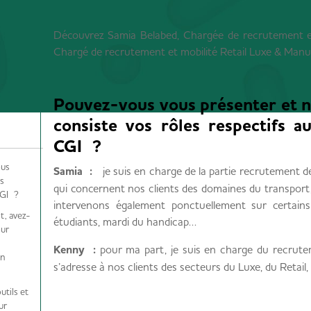
Découvrez Samia Belabed, Chargée de recrutement e
Chargé de recrutement et mobilité Retail Luxe & Manu
Pouvez-vous vous présenter et n
consiste vos rôles respectifs au
CGI ?
ous
Samia :
je suis en charge de la partie recrutement de
es
qui concernent nos clients des domaines du transport,
CGI ?
intervenons également ponctuellement sur certain
t, avez-
étudiants, mardi du handicap…
our
Kenny :
pour ma part, je suis en charge du recrut
un
s’adresse à nos clients des secteurs du Luxe, du Retail,
utils et
ur