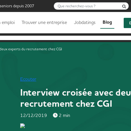
Que recherchez-vous ?
R
 seniors depuis 2007
Blog
 emploi
Trouver une entreprise
Jobdatings
 deux experts du recrutement chez CGI
Ecouter
Interview croisée avec de
recrutement chez CGI
12/12/2019
2 min