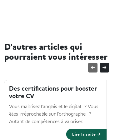
D'autres articles qui
pourraient vous intéresser
TROUVER UN EMPLOI
TROUVER 
Des certifications pour booster
Comment
votre CV
compét
Vous maitrisez l’anglais et le digital ? Vous
Découvrez
êtes irréprochable sur l’orthographe ?
mettre en 
Autant de compétences à valoriser.
savoir-êtr
Lire la suite